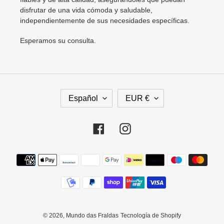
disfrutar de una vida cómoda y saludable,
independientemente de sus necesidades específicas.
Esperamos su consulta.
I
M
Español
EUR €
D
O
I
N
O
E
Facebook
Instagram
M
D
A
A
Métodos
de
pago
© 2026,
Mundo das Fraldas
Tecnología de Shopify