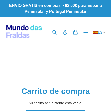
Ir
ENVÍO GRATIS en compras > 62,50€ para España
directamente
Peninsular y Portugal Peninsular
al
contenido
Buscar
Ingresar
Carrito
ES
Carrito de compra
Su carrito actualmente está vacío.