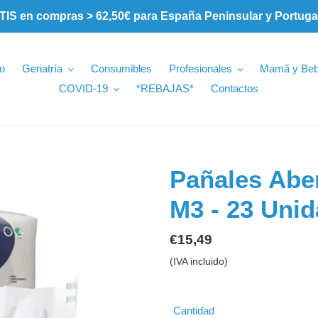
S en compras > 62,50€ para España Peninsular y Portuga
io
Geriatría
Consumibles
Profesionales
Mamã y Be
COVID-19
*REBAJAS*
Contactos
Pañales Abe
M3 - 23 Uni
Precio
€15,49
habitual
(IVA incluido)
Cantidad