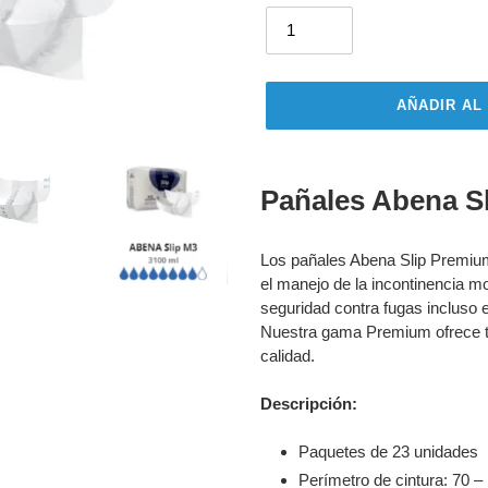
AÑADIR AL
Añadiendo
el
Pañales Abena S
producto
a
su
Los pañales Abena Slip Premiu
carrito
el manejo de la incontinencia m
seguridad contra fugas incluso 
Nuestra gama Premium ofrece to
calidad.
Descripción:
Paquetes de 23 unidades
Perímetro de cintura: 70 