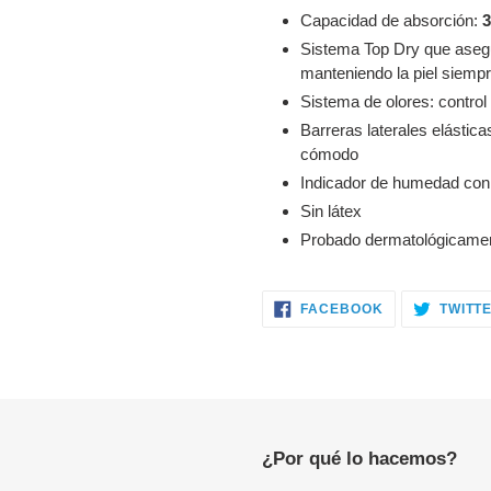
Capacidad de absorción:
3
Sistema Top Dry que asegu
manteniendo la piel siemp
Sistema de olores: contro
Barreras laterales elástic
cómodo
Indicador de humedad con
Sin látex
Probado dermatológicame
COMPARTIR
FACEBOOK
TWITT
EN
FACEBOOK
¿Por qué lo hacemos?