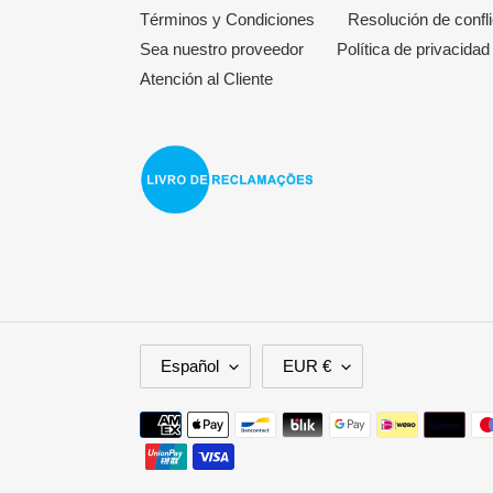
Términos y Condiciones
Resolución de confl
Sea nuestro proveedor
Política de privacidad
Atención al Cliente
I
M
Español
EUR €
D
O
I
N
Métodos
O
E
de
M
D
pago
A
A