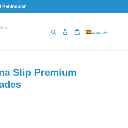
l Peninsular
bé
Buscar
Ingresar
Carrito
Español
na Slip Premium
dades