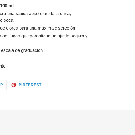
100 ml
ra una rápida absorción de la orina,
re seca
l de olores para una máxima discreción
as antifugas que garantizan un ajuste seguro y
 escala de graduación
nte
COMPARTIR
COMPARTIR
ER
PINTEREST
EN
EN
TWITTER
PINTEREST