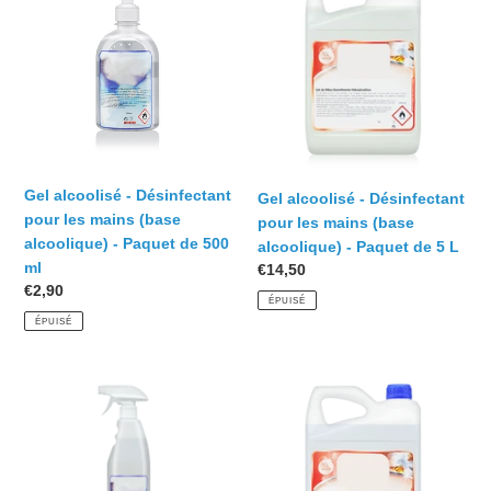
-
-
i
Désinfectant
Désinfectant
pour
pour
o
les
les
mains
mains
n
(base
(base
:
alcoolique)
alcoolique)
-
-
Gel alcoolisé - Désinfectant
Gel alcoolisé - Désinfectant
Paquet
Paquet
pour les mains (base
pour les mains (base
de
de
alcoolique) - Paquet de 500
alcoolique) - Paquet de 5 L
500
5
ml
Prix
€14,50
ml
L
Prix
€2,90
normal
ÉPUISÉ
normal
ÉPUISÉ
Désinfectant
Désinfectant
de
de
surface
surface
(base
(base
alcoolique)
alcoolique)