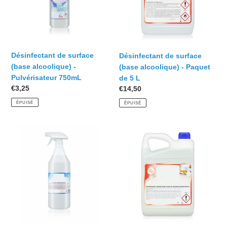
-
-
Pulvérisateur
Paquet
750mL
de
5
L
Désinfectant de surface
Désinfectant de surface
(base alcoolique) -
(base alcoolique) - Paquet
Pulvérisateur 750mL
de 5 L
Prix
€3,25
Prix
€14,50
normal
normal
ÉPUISÉ
ÉPUISÉ
Désinfectant
Désinfectant
et
de
Bactéricide
surface
de
et
Surface
bactéricide
(Ammonium
(Ammonium
Quaternaire)
quaternaire)
-
-
Pulvérisateur
Paquet