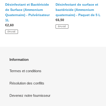
1L
de
Désinfectant et Bactéricide
Désinfectant de surface et
5
de Surface (Ammonium
bactéricide (Ammonium
L
Quaternaire) - Pulvérisateur
quaternaire) - Paquet de 5 L
Prix
€6,50
1L
normal
Prix
€2,60
ÉPUISÉ
normal
ÉPUISÉ
Information
Termes et conditions
Résolution des conflits
Devenez notre fournisseur