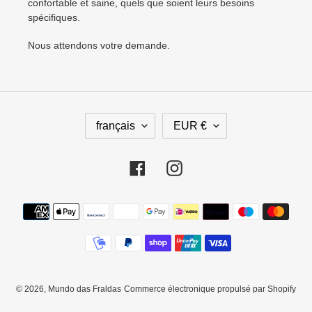
confortable et saine, quels que soient leurs besoins
spécifiques.
Nous attendons votre demande.
L
D
français
EUR €
A
E
N
V
G
I
Facebook
Instagram
U
S
E
E
Moyens
de
paiement
© 2026,
Mundo das Fraldas
Commerce électronique propulsé par Shopify