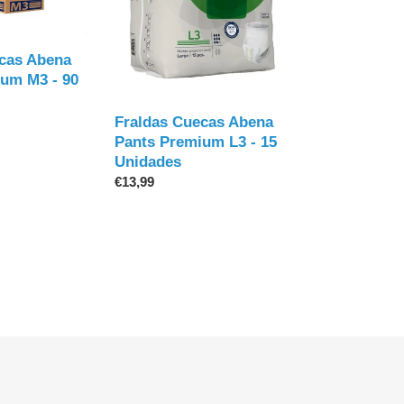
Premium
L3
-
cas Abena
15
um M3 - 90
Unidades
Fraldas Cuecas Abena
Pants Premium L3 - 15
Unidades
Preço
€13,99
normal