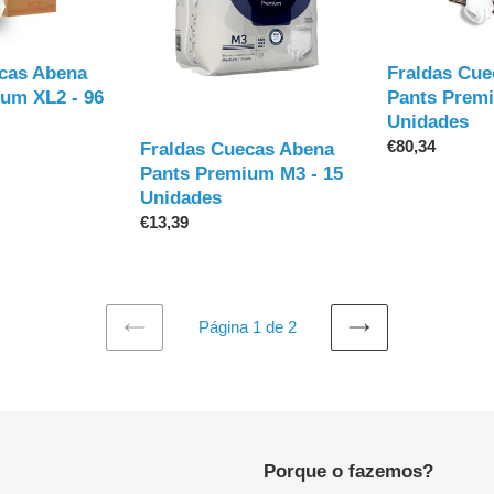
Premium
Premium
M3
M3
-
-
cas Abena
Fraldas Cue
15
90
um XL2 - 96
Pants Premi
Unidades
Unidades
Unidades
Preço
€80,34
Fraldas Cuecas Abena
normal
Pants Premium M3 - 15
Unidades
Preço
€13,39
normal
Página 1 de 2
PÁGINA
PRÓXIMA
ANTERIOR
PÁGINA
Porque o fazemos?