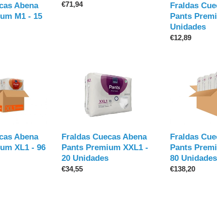
Preço
€71,94
cas Abena
Fraldas Cue
normal
um M1 - 15
Pants Premi
Unidades
Preço
€12,89
normal
Fraldas
Fraldas
Cuecas
Cuecas
Abena
Abena
Pants
Pants
Premium
Premium
XXL1
XXL1
-
-
cas Abena
Fraldas Cuecas Abena
Fraldas Cue
20
80
um XL1 - 96
Pants Premium XXL1 -
Pants Prem
Unidades
Unidades
20 Unidades
80 Unidades
Preço
€34,55
Preço
€138,20
normal
normal