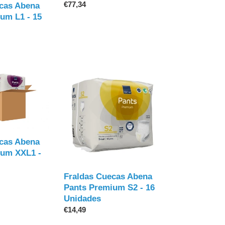
Preço
€77,34
cas Abena
normal
um L1 - 15
Fraldas
Cuecas
Abena
Pants
Premium
S2
-
cas Abena
16
ium XXL1 -
Unidades
Fraldas Cuecas Abena
Pants Premium S2 - 16
Unidades
Preço
€14,49
normal