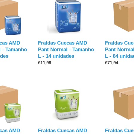
ã
Fraldas
Fraldas
Cuecas
Cuecas
o
AMD
AMD
Pant
Pant
:
Normal
Normal
-
-
Tamanho
Tamanho
ecas AMD
Fraldas Cuecas AMD
Fraldas Cu
L
L
l - Tamanho
Pant Normal - Tamanho
Pant Norma
-
-
ades
L - 14 unidades
L - 84 unida
14
84
Preço
€11,99
Preço
€71,94
unidades
unidades
normal
normal
Fraldas
Fraldas
Cuecas
Cuecas
AMD
AMD
Pant
Pant
Super
Super
-
-
Tamanho
Tamanho
ecas AMD
Fraldas Cuecas AMD
Fraldas Cu