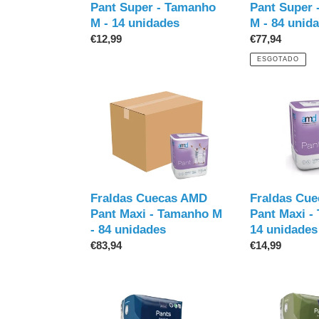
M
M
Pant Super - Tamanho
Pant Super 
-
-
M - 14 unidades
M - 84 unid
14
84
Preço
€12,99
Preço
€77,94
unidades
unidades
normal
normal
ESGOTADO
Fraldas
Fraldas
Cuecas
Cuecas
AMD
AMD
Pant
Pant
Maxi
Maxi
-
-
Tamanho
Tamanho
Fraldas Cuecas AMD
Fraldas Cu
M
L
Pant Maxi - Tamanho M
Pant Maxi -
-
-
- 84 unidades
14 unidades
84
14
Preço
€83,94
Preço
€14,99
unidades
unidades
normal
normal
Fraldas
Fraldas
Cuecas
Cuecas