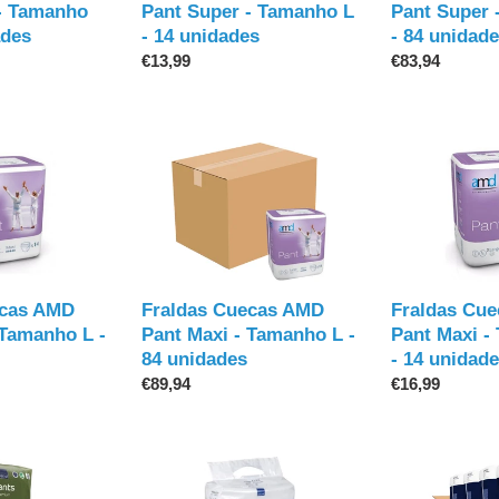
L
L
- Tamanho
Pant Super - Tamanho L
Pant Super 
-
-
ades
- 14 unidades
- 84 unidad
14
84
Preço
€13,99
Preço
€83,94
unidades
unidades
normal
normal
Fraldas
Fraldas
Cuecas
Cuecas
AMD
AMD
Pant
Pant
Maxi
Maxi
-
-
Tamanho
Tamanho
ecas AMD
Fraldas Cuecas AMD
Fraldas Cu
L
XL
 Tamanho L -
Pant Maxi - Tamanho L -
Pant Maxi -
-
-
84 unidades
- 14 unidad
84
14
Preço
€89,94
Preço
€16,99
unidades
unidades
normal
normal
Fraldas
Fraldas
Cuecas
Cuecas