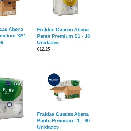
Abena
Pants
Premium
S1
-
cas Abena
Fraldas Cuecas Abena
16
Premium XS1
Pants Premium S1 - 16
Unidades
es
Unidades
Preço
€12,25
normal
Fraldas
Cuecas
Abena
Pants
Premium
L1
-
Fraldas Cuecas Abena
90
Pants Premium L1 - 90
Unidades
Unidades