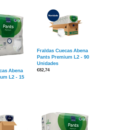
Fraldas
Cuecas
Abena
Pants
Premium
L2
-
Fraldas Cuecas Abena
90
Pants Premium L2 - 90
Unidades
Unidades
Preço
€82,74
cas Abena
normal
um L2 - 15
Fraldas
Cuecas
Abena
Pants