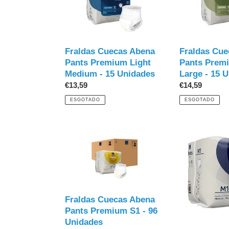
Abena
Abena
Pants
Pants
Premium
Premium
Light
Light
Medium
Large
Fraldas Cuecas Abena
Fraldas Cue
-
-
Pants Premium Light
Pants Prem
15
15
Medium - 15 Unidades
Large - 15 
Unidades
Unidades
Preço
€13,59
Preço
€14,59
normal
normal
ESGOTADO
ESGOTADO
Fraldas
Fraldas
Cuecas
Cuecas
Abena
Abena
Pants
Pants
Premium
Premium
S1
M1
-
-
Fraldas Cuecas Abena
96
15
Pants Premium S1 - 96
Unidades
Unidades
Unidades