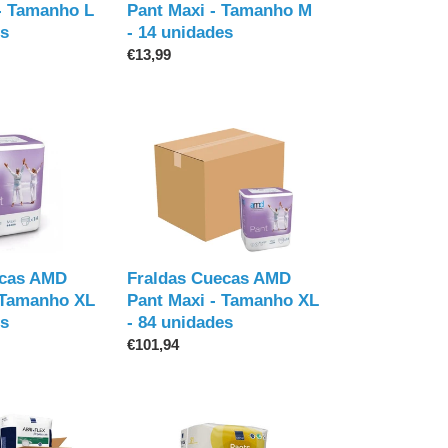
M
- Tamanho L
Pant Maxi - Tamanho M
-
es
- 14 unidades
14
Preço
€13,99
unidades
normal
Fraldas
Cuecas
AMD
Pant
Maxi
-
Tamanho
ecas AMD
Fraldas Cuecas AMD
XL
 Tamanho XL
Pant Maxi - Tamanho XL
-
es
- 84 unidades
84
Preço
€101,94
unidades
normal
Fraldas
Cuecas