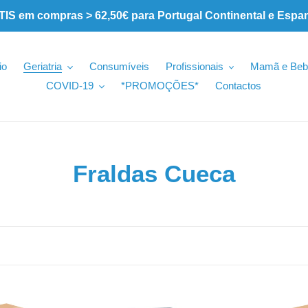
 em compras > 62,50€ para Portugal Continental e Espa
io
Geriatria
Consumíveis
Profissionais
Mamã e Beb
COVID-19
*PROMOÇÕES*
Contactos
C
Fraldas Cueca
o
l
e
ç