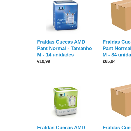
Fraldas
Fraldas
Cuecas
Cuecas
AMD
AMD
Pant
Pant
Normal
Normal
-
-
Tamanho
Tamanho
Fraldas Cuecas AMD
Fraldas Cu
M
M
Pant Normal - Tamanho
Pant Norma
-
-
M - 14 unidades
M - 84 unid
14
84
Preço
€10,99
Preço
€65,94
unidades
unidades
normal
normal
Fraldas
Fraldas
Cuecas
Cuecas
AMD
AMD
Pant
Pant
Super
Super
-
-
Tamanho
Tamanho
Fraldas Cuecas AMD
Fraldas Cu