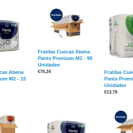
Fraldas
Fraldas
Cuecas
Cuecas
Abena
Abena
Pants
Pants
Premium
Premium
M2
L2
-
-
Fraldas Cuecas Abena
90
15
Pants Premium M2 - 90
Unidades
Unidades
Unidades
Preço
€75,24
cas Abena
Fraldas Cue
normal
um M2 - 15
Pants Premi
Unidades
Preço
€13,79
normal
Fraldas
Fraldas
Cuecas
Cuecas
Abena
Abena
Pants
Pants