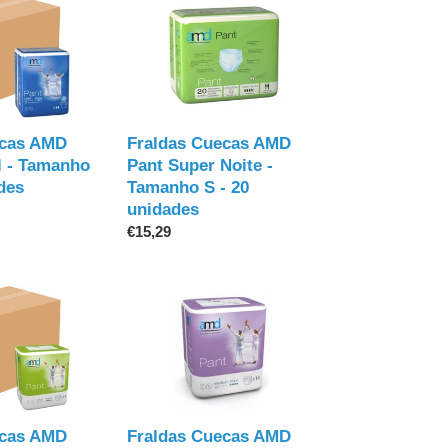
Fraldas
Cuecas
AMD
Pant
Super
Noite
-
ecas AMD
Fraldas Cuecas AMD
Tamanho
l - Tamanho
Pant Super Noite -
S
des
Tamanho S - 20
-
unidades
20
Preço
€15,29
unidades
normal
Fraldas
Cuecas
AMD
Pant
Maxi
-
Tamanho
ecas AMD
Fraldas Cuecas AMD