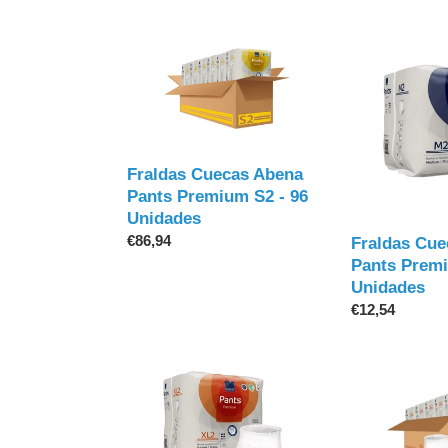
Fraldas
Fraldas
Cuecas
Cuecas
Abena
Abena
Pants
Pants
Premium
Premium
S2
M2
-
-
Fraldas Cuecas Abena
96
15
Pants Premium S2 - 96
Unidades
Unidades
Unidades
Preço
€86,94
Fraldas Cue
normal
Pants Premi
Unidades
Preço
€12,54
normal
Fraldas
Fraldas
Cuecas
Cuecas
Abena
Abena
Pants
Pants