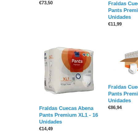
Preço
€73,50
Fraldas Cue
normal
Pants Premi
Unidades
Preço
€11,99
normal
Fraldas
Fraldas
Cuecas
Cuecas
Abena
Abena
Pants
Pants
Premium
Premium
XL1
XL1
-
-
Fraldas Cue
16
96
Pants Premi
Unidades
Unidades
Unidades
Preço
€86,94
Fraldas Cuecas Abena
normal
Pants Premium XL1 - 16
Unidades
Preço
€14,49
normal