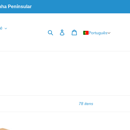
nha Penínsular
é
Pesquisar
Iniciar sessão
Carrinho
Português
78 itens