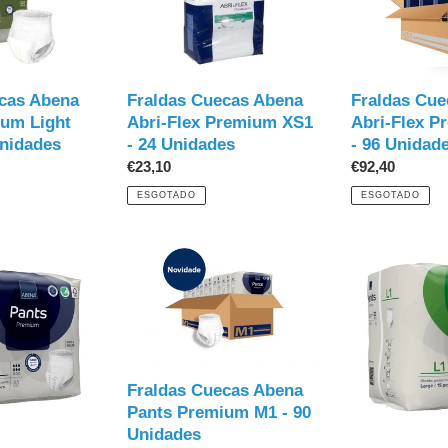
Abena
Abena
Abri-
Abri-
Flex
Flex
Premium
Premium
XS1
XS1
cas Abena
Fraldas Cuecas Abena
Fraldas Cue
-
-
ium Light
Abri-Flex Premium XS1
Abri-Flex 
24
96
Unidades
- 24 Unidades
- 96 Unidad
Unidades
Unidades
Preço
€23,10
Preço
€92,40
normal
normal
ESGOTADO
ESGOTADO
Fraldas
Fraldas
Cuecas
Cuecas
Abena
Abena
Pants
Pants
Premium
Premium
M1
L1
-
-
Fraldas Cuecas Abena
90
15
Pants Premium M1 - 90
Unidades
Unidades
Unidades