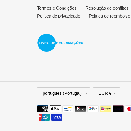
Termos e Condições
Resolução de conflitos
Política de privacidade
Política de reembolso
I
M
português (Portugal)
EUR €
D
O
I
E
Métodos
O
D
de
M
A
pagamento
A