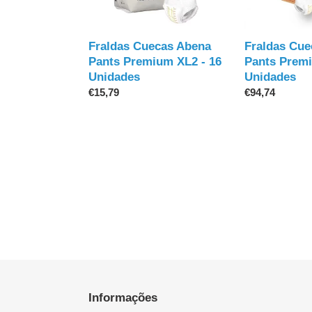
Premium
Premium
XL2
XL2
-
-
Fraldas Cue
Fraldas Cuecas Abena
16
96
Pants Premi
Pants Premium XL2 - 16
Unidades
Unidades
Unidades
Unidades
Preço
€94,74
Preço
€15,79
normal
normal
Informações