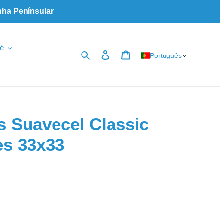
nha Penínsular
é
Pesquisar
Iniciar sessão
Carrinho
Português
 Suavecel Classic
es 33x33