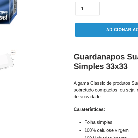
ADICIONAR A
A
adicionar
Guardanapos Sua
produto
Simples 33x33
ao
seu
carrinho
A gama Classic de produtos Su
sobretudo compactos, ou seja,
de suavidade.
Caraterísticas:
Folha simples
100% celulose virgem