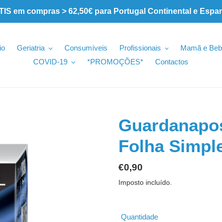
 em compras > 62,50€ para Portugal Continental e Espa
io
Geriatria
Consumíveis
Profissionais
Mamã e Beb
COVID-19
*PROMOÇÕES*
Contactos
Guardanapos
Folha Simpl
Preço
€0,90
normal
Imposto incluído.
Quantidade