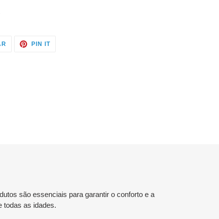
)
TWITTAR
ADICIONE
AR
PIN IT
NO
NO
TWITTER
PINTEREST
tos são essenciais para garantir o conforto e a
e todas as idades.