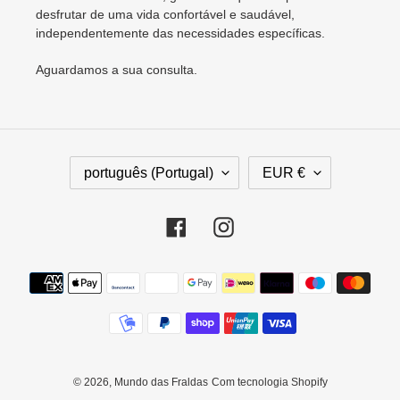
desfrutar de uma vida confortável e saudável,
independentemente das necessidades específicas.
Aguardamos a sua consulta.
I
M
português (Portugal)
EUR €
D
O
I
E
O
D
Facebook
Instagram
M
A
A
Métodos
de
pagamento
© 2026,
Mundo das Fraldas
Com tecnologia Shopify