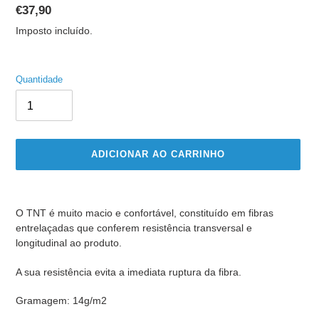
Preço
€37,90
normal
Imposto incluído.
Quantidade
ADICIONAR AO CARRINHO
A
adicionar
O TNT é muito macio e confortável, constituído em fibras
produto
entrelaçadas que conferem resistência transversal e
ao
longitudinal ao produto.
seu
carrinho
A sua resistência evita a imediata ruptura da fibra.
Gramagem: 14g/m2