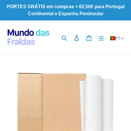
Pular
PORTES GRÁTIS em compras > 62,50€ para Portugal
para
Continental e Espanha Penínsular
o
Conteúdo
Pesquisar
Iniciar sessão
Carrinho
PT