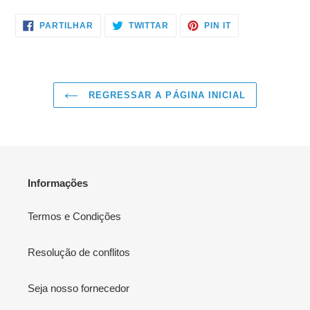
PARTILHE
TWITTAR
ADICIONE
PARTILHAR
TWITTAR
PIN IT
NO
NO
NO
FACEBOOK
TWITTER
PINTEREST
REGRESSAR A PÁGINA INICIAL
Informações
Termos e Condições
Resolução de conflitos
Seja nosso fornecedor