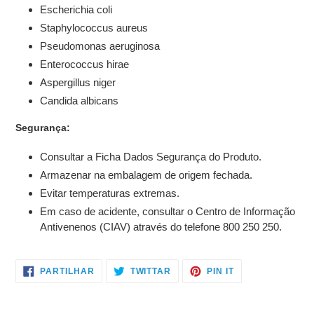
Escherichia coli
Staphylococcus aureus
Pseudomonas aeruginosa
Enterococcus hirae
Aspergillus niger
Candida albicans
Segurança:
Consultar a Ficha Dados Segurança do Produto.
Armazenar na embalagem de origem fechada.
Evitar temperaturas extremas.
Em caso de acidente, consultar o Centro de Informação
Antivenenos (CIAV) através do telefone 800 250 250.
PARTILHE
TWITTAR
ADICIONE
PARTILHAR
TWITTAR
PIN IT
NO
NO
NO
FACEBOOK
TWITTER
PINTEREST