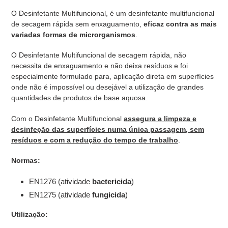
adicionar
O Desinfetante Multifuncional, é um desinfetante multifuncional
produto
de secagem rápida sem enxaguamento,
eficaz contra as mais
ao
variadas formas de microrganismos
.
seu
carrinho
O Desinfetante Multifuncional de secagem rápida, não
necessita de enxaguamento e não deixa resíduos e foi
especialmente formulado para, aplicação direta em superfícies
onde não é impossível ou desejável a utilização de grandes
quantidades de produtos de base aquosa.
Com o Desinfetante Multifuncional
assegura a limpeza e
desinfeção das superfícies numa única passagem, sem
resíduos e com a redução do tempo de trabalho
.
Normas:
EN1276 (atividade
bactericida
)
EN1275 (atividade
fungicida
)
Utilização: