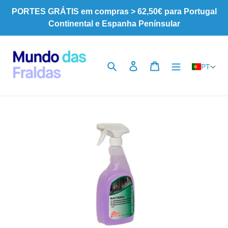
Pular
PORTES GRÁTIS em compras > 62,50€ para Portugal
para
Continental e Espanha Penínsular
o
Conteúdo
Pesquisar
Iniciar sessão
Carrinho
PT