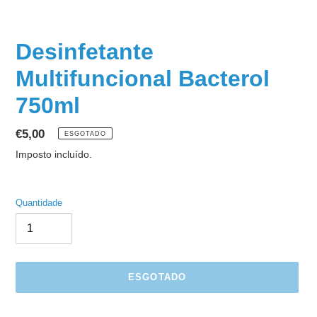
Desinfetante
Multifuncional Bacterol
750ml
Preço
€5,00
ESGOTADO
normal
Imposto incluído.
Quantidade
ESGOTADO
A