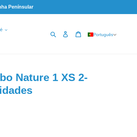
nha Penínsular
é
Pesquisar
Iniciar sessão
Carrinho
Português
bo Nature 1 XS 2-
nidades