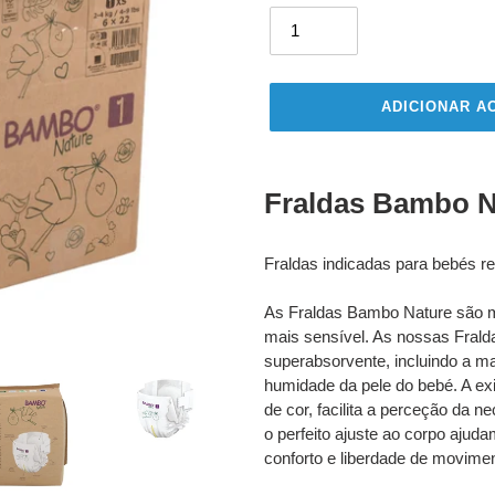
ADICIONAR A
A
adicionar
Fraldas Bambo N
produto
ao
seu
Fraldas indicadas para bebés r
carrinho
As Fraldas Bambo Nature são m
mais sensível. As nossas Frald
superabsorvente, incluindo a ma
humidade da pele do bebé. A ex
de cor, facilita a perceção da n
o perfeito ajuste ao corpo ajud
conforto e liberdade de movime