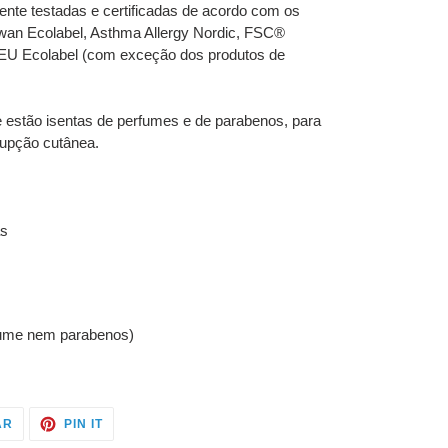
nte testadas e certificadas de acordo com os
wan Ecolabel, Asthma Allergy Nordic, FSC®
 EU Ecolabel (com exceção dos produtos de
 estão isentas de perfumes e de parabenos, para
erupção cutânea.
as
fume nem parabenos)
TWITTAR
ADICIONE
AR
PIN IT
NO
NO
TWITTER
PINTEREST