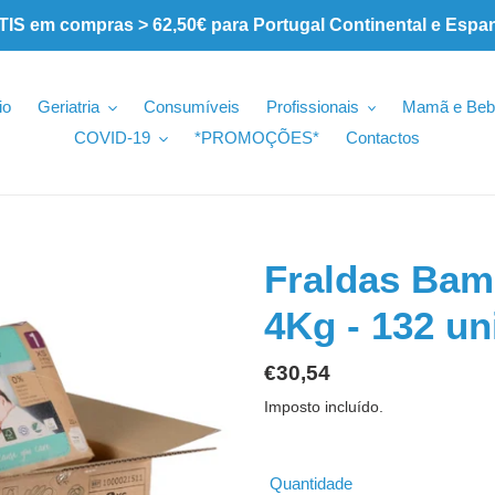
 em compras > 62,50€ para Portugal Continental e Espa
io
Geriatria
Consumíveis
Profissionais
Mamã e Beb
COVID-19
*PROMOÇÕES*
Contactos
Fraldas Bam
4Kg - 132 u
Preço
€30,54
normal
Imposto incluído.
Quantidade