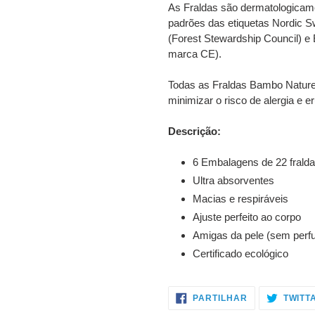
As Fraldas são dermatologicame
padrões das etiquetas Nordic S
(Forest Stewardship Council) e
marca CE).
Todas as Fraldas Bambo Nature
minimizar o risco de alergia e 
Descrição:
6 Embalagens de 22 frald
Ultra absorventes
Macias e respiráveis
Ajuste perfeito ao corpo
Amigas da pele (sem per
Certificado ecológico
PARTILHE
PARTILHAR
TWITT
NO
FACEBOOK