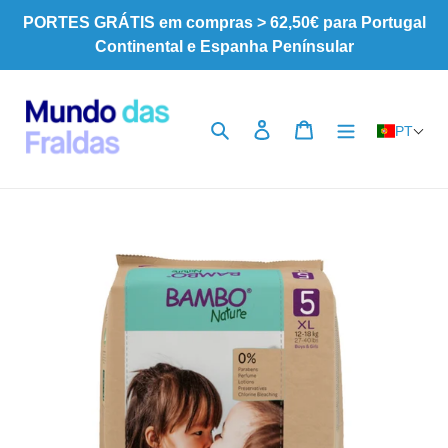
Pular
PORTES GRÁTIS em compras > 62,50€ para Portugal
para
Continental e Espanha Penínsular
o
Conteúdo
Pesquisar
Iniciar sessão
Carrinho
PT