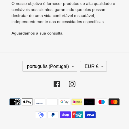
O nosso objetivo é fornecer produtos de alta qualidade e
confiáveis aos clientes, garantindo que eles possam
desfrutar de uma vida confortável e saudável,
independentemente das necessidades específicas.
Aguardamos a sua consulta.
I
M
português (Portugal)
EUR €
D
O
I
E
O
D
Facebook
Instagram
M
A
A
Métodos
de
pagamento