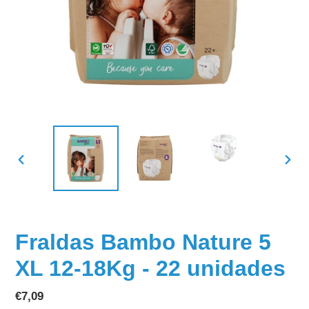
SLIDE
SLID
ANTERIOR
SEGU
Fraldas Bambo Nature 5
XL 12-18Kg - 22 unidades
Preço
€7,09