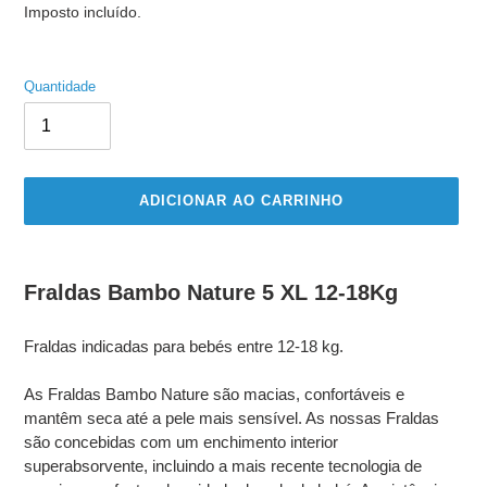
normal
Imposto incluído.
Quantidade
ADICIONAR AO CARRINHO
A
adicionar
Fraldas Bambo Nature 5 XL 12-18Kg
produto
ao
Fraldas indicadas para bebés entre 12-18 kg.
seu
carrinho
As Fraldas Bambo Nature são macias, confortáveis e
mantêm seca até a pele mais sensível. As nossas Fraldas
são concebidas com um enchimento interior
superabsorvente, incluindo a mais recente tecnologia de