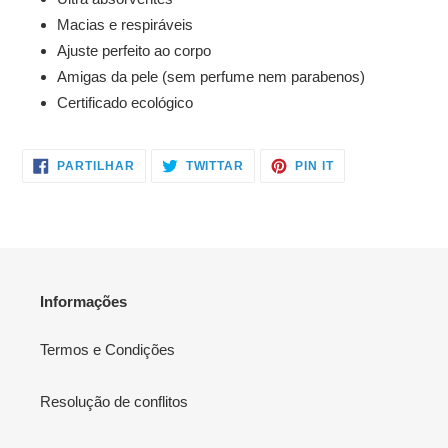
Macias e respiráveis
Ajuste perfeito ao corpo
Amigas da pele (sem perfume nem parabenos)
Certificado ecológico
PARTILHE
TWITTAR
ADICIONE
PARTILHAR
TWITTAR
PIN IT
NO
NO
NO
FACEBOOK
TWITTER
PINTEREST
Informações
Termos e Condições
Resolução de conflitos