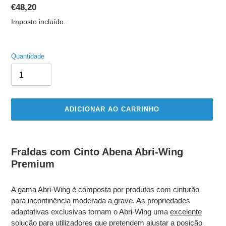
Preço
€48,20
normal
Imposto incluído.
Quantidade
ADICIONAR AO CARRINHO
A
adicionar
Fraldas com Cinto Abena Abri-Wing
produto
Premium
ao
seu
carrinho
A gama Abri-Wing é composta por produtos com cinturão
para incontinência moderada a grave. As propriedades
adaptativas exclusivas tornam o Abri-Wing uma
excelente
solução para utilizadores que pretendem ajustar a posição