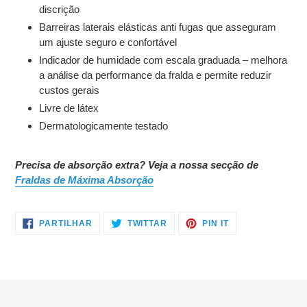
discrição
Barreiras laterais elásticas anti fugas que asseguram
um ajuste seguro e confortável
Indicador de humidade com escala graduada – melhora
a análise da performance da fralda e permite reduzir
custos gerais
Livre de látex
Dermatologicamente testado
Precisa de absorção extra? Veja a nossa secção de
Fraldas de Máxima Absorção
PARTILHE
TWITTAR
ADICIONE
PARTILHAR
TWITTAR
PIN IT
NO
NO
NO
FACEBOOK
TWITTER
PINTEREST