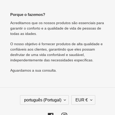
Porque o fazemos?
Acreditamos que os nossos produtos são essenciais para
garantir o conforto e a qualidade de vida de pessoas de
todas as idades.
O nosso objetivo é fornecer produtos de alta qualidade e
confiáveis aos clientes, garantindo que eles possam
desfrutar de uma vida confortável e saudável,
independentemente das necessidades específicas.
Aguardamos a sua consulta.
I
M
português (Portugal)
EUR €
D
O
I
E
O
D