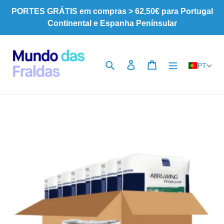
Pular
PORTES GRÁTIS em compras > 62,50€ para Portugal
para
Continental e Espanha Penínsular
o
Conteúdo
Pesquisar
Iniciar sessão
Carrinho
PT