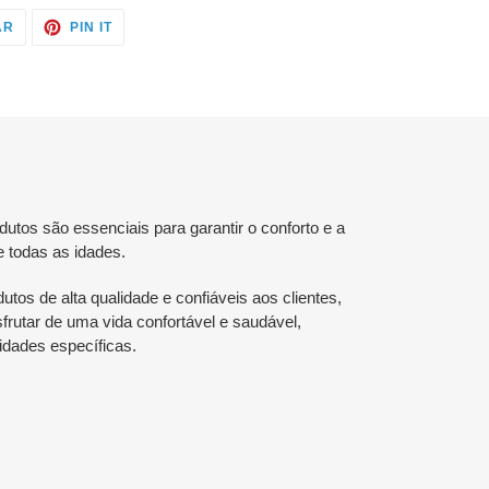
TWITTAR
ADICIONE
AR
PIN IT
NO
NO
TWITTER
PINTEREST
tos são essenciais para garantir o conforto e a
e todas as idades.
utos de alta qualidade e confiáveis aos clientes,
rutar de uma vida confortável e saudável,
dades específicas.