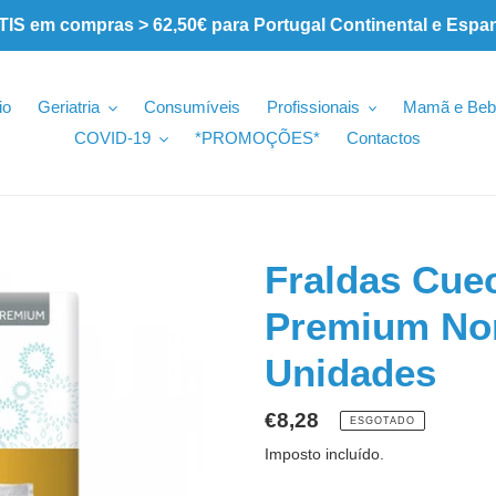
 em compras > 62,50€ para Portugal Continental e Espa
io
Geriatria
Consumíveis
Profissionais
Mamã e Beb
COVID-19
*PROMOÇÕES*
Contactos
Fraldas Cuec
Premium Nor
Unidades
Preço
€8,28
ESGOTADO
normal
Imposto incluído.