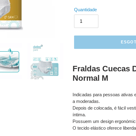
Quantidade
ESGO
A
adicionar
Fraldas Cuecas 
produto
Normal M
ao
seu
carrinho
Indicadas para pessoas ativas e
a moderadas.
Depois de colocada, é fácil vesti
íntima.
Possuem um design ergonómico
O tecido elástico oferece liberd