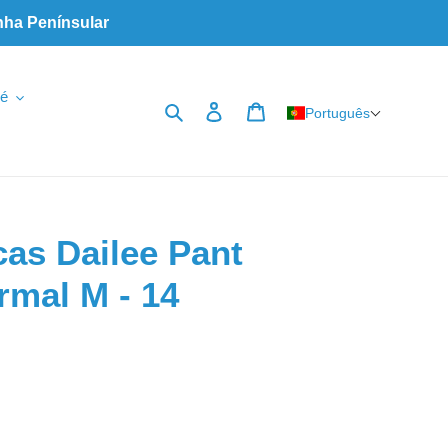
nha Penínsular
é
Pesquisar
Iniciar sessão
Carrinho
Português
as Dailee Pant
mal M - 14