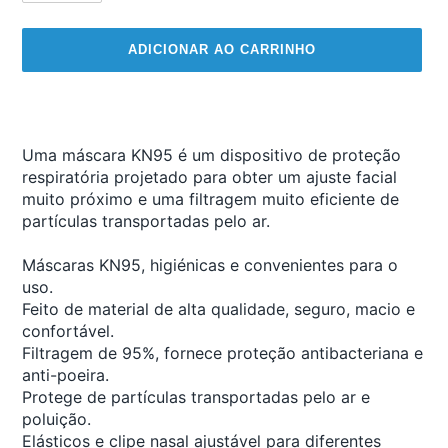
ADICIONAR AO CARRINHO
A
adicionar
produto
Uma máscara KN95 é um dispositivo de proteção
ao
respiratória projetado para obter um ajuste facial
seu
muito próximo e uma filtragem muito eficiente de
carrinho
partículas transportadas pelo ar.
Máscaras KN95, higiénicas e convenientes para o
uso.
Feito de material de alta qualidade, seguro, macio e
confortável.
Filtragem de 95%, fornece proteção antibacteriana e
anti-poeira.
Protege de partículas transportadas pelo ar e
poluição.
Elásticos e clipe nasal ajustável para diferentes