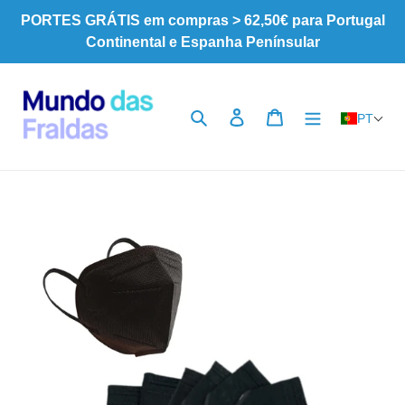
Pular
PORTES GRÁTIS em compras > 62,50€ para Portugal
para
Continental e Espanha Penínsular
o
Conteúdo
Pesquisar
Iniciar sessão
Carrinho
PT