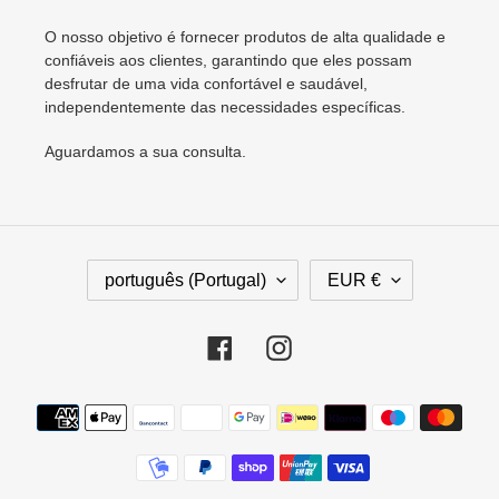
O nosso objetivo é fornecer produtos de alta qualidade e
confiáveis aos clientes, garantindo que eles possam
desfrutar de uma vida confortável e saudável,
independentemente das necessidades específicas.
Aguardamos a sua consulta.
I
M
português (Portugal)
EUR €
D
O
I
E
O
D
Facebook
Instagram
M
A
A
Métodos
de
pagamento