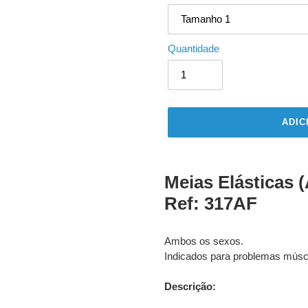
Quantidade
ADIC
A
adicionar
Meias Elásticas 
produto
Ref: 317AF
ao
seu
carrinho
Ambos os sexos.
Indicados para problemas múscul
Descrição: