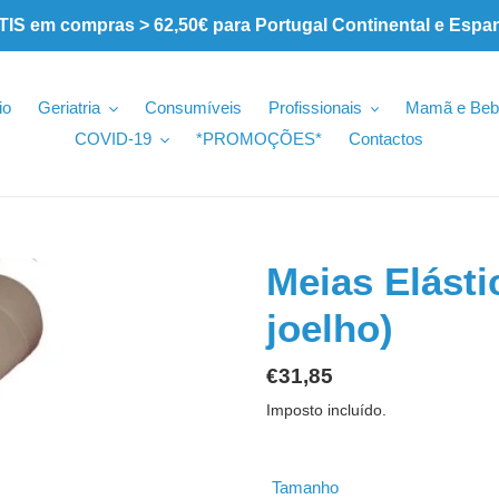
 em compras > 62,50€ para Portugal Continental e Espa
io
Geriatria
Consumíveis
Profissionais
Mamã e Beb
COVID-19
*PROMOÇÕES*
Contactos
Meias Elásti
joelho)
Preço
€31,85
normal
Imposto incluído.
Tamanho