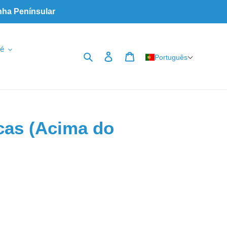
nha Penínsular
é
Pesquisar
Iniciar sessão
Carrinho
Português
cas (Acima do