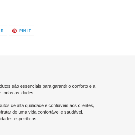
TWITTAR
ADICIONE
AR
PIN IT
NO
NO
TWITTER
PINTEREST
tos são essenciais para garantir o conforto e a
e todas as idades.
utos de alta qualidade e confiáveis aos clientes,
rutar de uma vida confortável e saudável,
dades específicas.