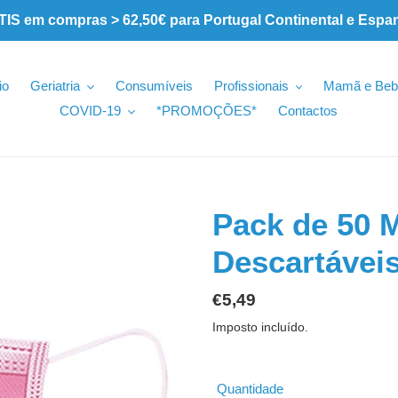
 em compras > 62,50€ para Portugal Continental e Espa
io
Geriatria
Consumíveis
Profissionais
Mamã e Beb
COVID-19
*PROMOÇÕES*
Contactos
Pack de 50 
Descartávei
Preço
€5,49
normal
Imposto incluído.
Quantidade