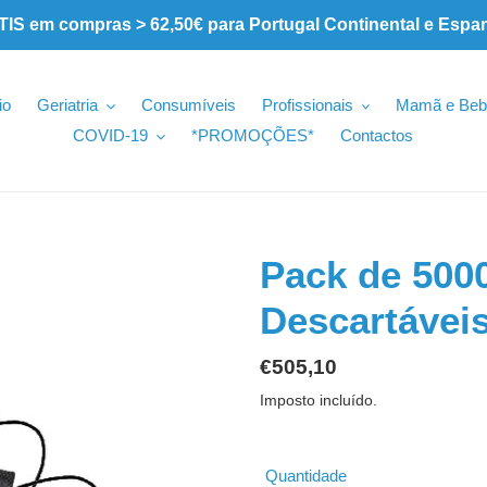
 em compras > 62,50€ para Portugal Continental e Espa
io
Geriatria
Consumíveis
Profissionais
Mamã e Beb
COVID-19
*PROMOÇÕES*
Contactos
Pack de 500
Descartávei
Preço
€505,10
normal
Imposto incluído.
Quantidade