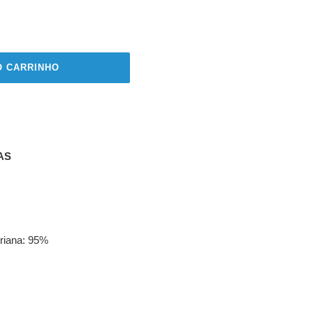
O CARRINHO
AS
eriana: 95%