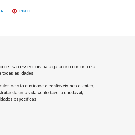
TWITTAR
ADICIONE
AR
PIN IT
NO
NO
TWITTER
PINTEREST
tos são essenciais para garantir o conforto e a
e todas as idades.
utos de alta qualidade e confiáveis aos clientes,
rutar de uma vida confortável e saudável,
dades específicas.