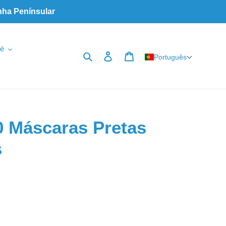
nha Penínsular
é
Pesquisar
Iniciar sessão
Carrinho
Português
0 Máscaras Pretas
s