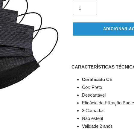
ADICIONAR A
A
adicionar
produto
ao
CARACTERÍSTICAS TÉCNIC
seu
carrinho
Certificado CE
Cor: Preto
Descartável
Eficácia da Filtração Bact
3 Camadas
Não estéril
Validade 2 anos