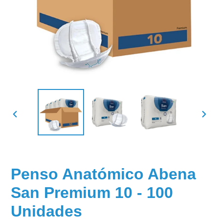
SLIDE
SLID
ANTERIOR
SEGU
Penso Anatómico Abena
San Premium 10 - 100
Unidades