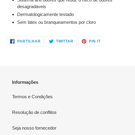
desagradáveis
Dermatologicamente testado
Sem látex ou branqueamentos por cloro
PARTILHE
TWITTAR
ADICIONE
PARTILHAR
TWITTAR
PIN IT
NO
NO
NO
FACEBOOK
TWITTER
PINTEREST
Informações
Termos e Condições
Resolução de conflitos
Seja nosso fornecedor