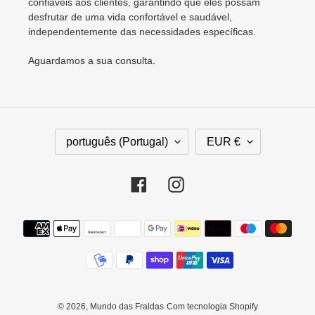
confiáveis aos clientes, garantindo que eles possam
desfrutar de uma vida confortável e saudável,
independentemente das necessidades específicas.
Aguardamos a sua consulta.
I
M
português (Portugal)
EUR €
D
O
I
E
O
D
Facebook
Instagram
M
A
A
Métodos
de
pagamento
© 2026,
Mundo das Fraldas
Com tecnologia Shopify