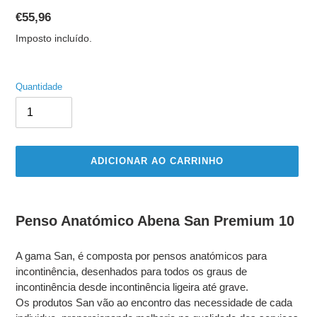
Preço
€55,96
normal
Imposto incluído.
Quantidade
ADICIONAR AO CARRINHO
A
adicionar
Penso Anatómico Abena San Premium 10
produto
ao
A gama San, é composta por pensos anatómicos para
seu
incontinência, desenhados para todos os graus de
carrinho
incontinência desde incontinência ligeira até grave.
Os produtos San vão ao encontro das necessidade de cada