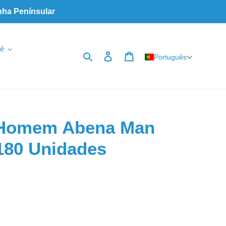
nha Penínsular
é
Pesquisar
Iniciar sessão
Carrinho
Português
 Homem Abena Man
 180 Unidades