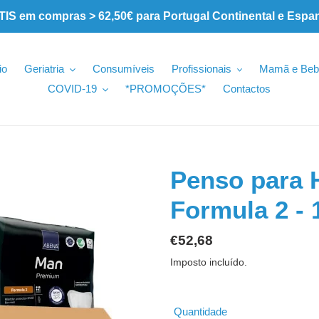
 em compras > 62,50€ para Portugal Continental e Espa
io
Geriatria
Consumíveis
Profissionais
Mamã e Beb
COVID-19
*PROMOÇÕES*
Contactos
Penso para
Formula 2 -
Preço
€52,68
normal
Imposto incluído.
Quantidade