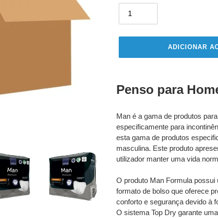
ADICIONAR A
A
adicionar
Penso para Hom
produto
ao
seu
Man é a gama de produtos para 
carrinho
especificamente para incontin
esta gama de produtos especifi
masculina. Este produto aprese
utilizador manter uma vida norma
O produto Man Formula possui u
formato de bolso que oferece p
conforto e segurança devido à 
O sistema Top Dry garante uma 