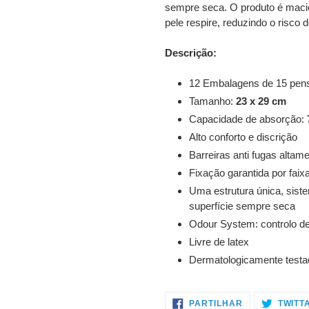
sempre seca. O produto é macio,
pele respire, reduzindo o risco 
Descrição:
12 Embalagens de 15 pen
Tamanho:
23 x 29 cm
Capacidade de absorção:
Alto conforto e discrição
Barreiras anti fugas alta
Fixação garantida por faix
Uma estrutura única, sist
superfície sempre seca
Odour System: controlo d
Livre de latex
Dermatologicamente testa
PARTILHE
PARTILHAR
TWITT