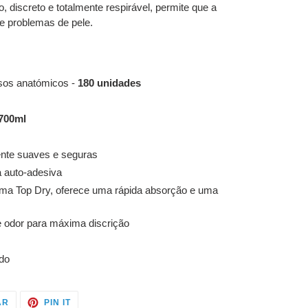
 discreto e totalmente respirável, permite que a
de problemas de pele.
sos anatómicos -
180 unidades
700ml
mente suaves e seguras
a auto-adesiva
ema Top Dry, oferece uma rápida absorção e uma
e odor para máxima discrição
do
TWITTAR
ADICIONE
AR
PIN IT