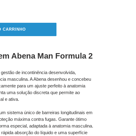
O CARRINHO
em Abena Man Formula 2
gestão de incontinência desenvolvida,
ência masculina. A Abena desenhou e concebeu
camente para um ajuste perfeito à anatomia
nta uma solução discreta que permite ao
l e ativa.
m sistema único de barreiras longitudinais em
roteção máxima contra fugas. Garante ótimo
forma especial, adaptada à anatomia masculina.
rápida absorção do líquido e uma superfície