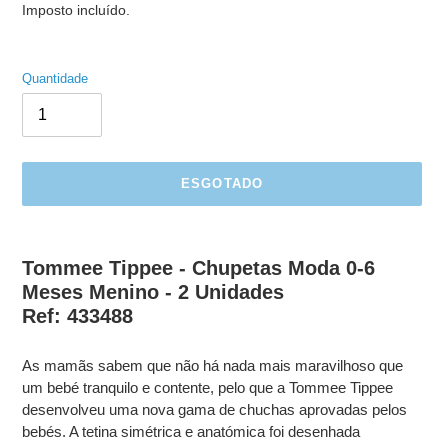
normal
Imposto incluído.
Quantidade
ESGOTADO
A
adicionar
Tommee Tippee - Chupetas Moda 0-6
produto
Meses Menino - 2 Unidades
ao
Ref: 433488
seu
carrinho
As mamãs sabem que não há nada mais maravilhoso que
um bebé tranquilo e contente, pelo que a Tommee Tippee
desenvolveu uma nova gama de chuchas aprovadas pelos
bebés. A tetina simétrica e anatómica foi desenhada