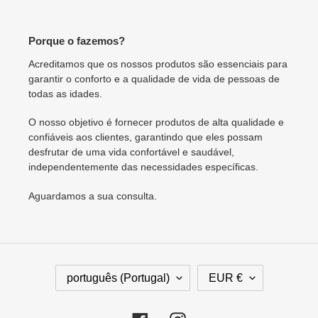
Porque o fazemos?
Acreditamos que os nossos produtos são essenciais para
garantir o conforto e a qualidade de vida de pessoas de
todas as idades.
O nosso objetivo é fornecer produtos de alta qualidade e
confiáveis aos clientes, garantindo que eles possam
desfrutar de uma vida confortável e saudável,
independentemente das necessidades específicas.
Aguardamos a sua consulta.
I
M
português (Portugal)
EUR €
D
O
I
E
O
D