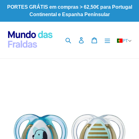
Pular
PORTES GRÁTIS em compras > 62,50€ para Portugal
para
Continental e Espanha Penínsular
o
Conteúdo
Pesquisar
Iniciar sessão
Carrinho
PT