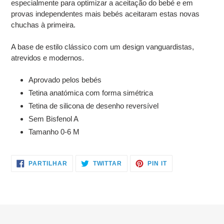
especialmente para optimizar a aceitação do bebé e em
provas independentes mais bebés aceitaram estas novas
chuchas à primeira.
A base de estilo clássico com um design vanguardistas,
atrevidos e modernos.
Aprovado pelos bebés
Tetina anatómica com forma simétrica
Tetina de silicona de desenho reversível
Sem Bisfenol A
Tamanho 0-6 M
PARTILHE
TWITTAR
ADICIONE
PARTILHAR
TWITTAR
PIN IT
NO
NO
NO
FACEBOOK
TWITTER
PINTEREST