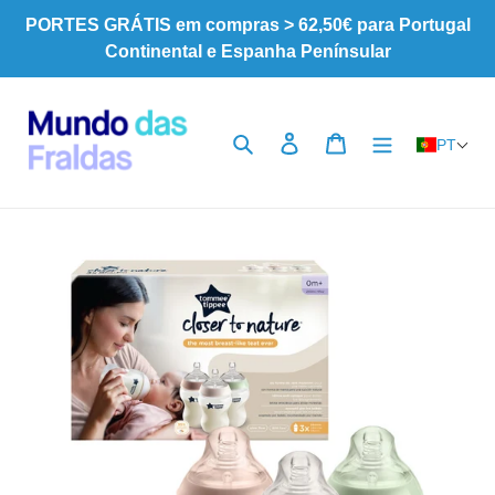
Pular
PORTES GRÁTIS em compras > 62,50€ para Portugal
para
Continental e Espanha Penínsular
o
Conteúdo
Pesquisar
Iniciar sessão
Carrinho
PT