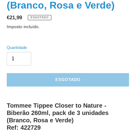
(Branco, Rosa e Verde)
Preço
€21,99
ESGOTADO
normal
Imposto incluído.
Quantidade
ESGOTADO
A
adicionar
Tommee Tippee Closer to Nature -
produto
Biberão 260ml, pack de 3 unidades
ao
(Branco, Rosa e Verde)
seu
Ref: 422729
carrinho