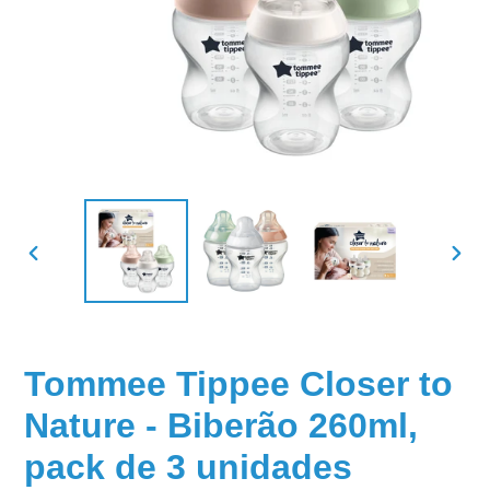
SLIDE
SLID
ANTERIOR
SEGU
Tommee Tippee Closer to
Nature - Biberão 260ml,
pack de 3 unidades