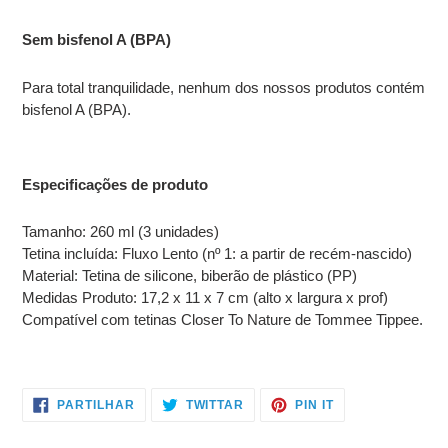
Sem bisfenol A (BPA)
Para total tranquilidade, nenhum dos nossos produtos contém
bisfenol A (BPA).
Especificações de produto
Tamanho: 260 ml (3 unidades)
Tetina incluída: Fluxo Lento (nº 1: a partir de recém-nascido)
Material: Tetina de silicone, biberão de plástico (PP)
Medidas Produto: 17,2 x 11 x 7 cm (alto x largura x prof)
Compatível com tetinas Closer To Nature de Tommee Tippee.
PARTILHE
TWITTAR
ADICIONE
PARTILHAR
TWITTAR
PIN IT
NO
NO
NO
FACEBOOK
TWITTER
PINTEREST